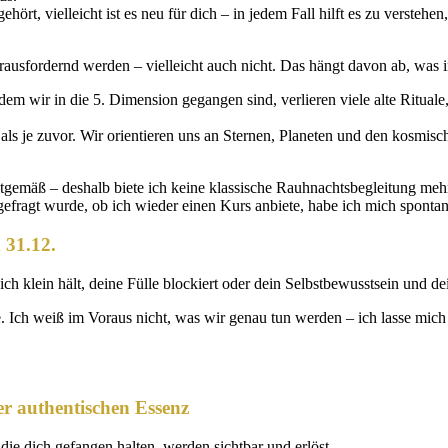
hört, vielleicht ist es neu für dich – in jedem Fall hilft es zu verste
herausfordernd werden – vielleicht auch nicht. Das hängt davon ab, was
m wir in die 5. Dimension gegangen sind, verlieren viele alte Rituale
als je zuvor. Wir orientieren uns an Sternen, Planeten und den kosmisc
eitgemäß – deshalb biete ich keine klassische Rauhnachtsbegleitung meh
fragt wurde, ob ich wieder einen Kurs anbiete, habe ich mich sponta
 31.12.
dich klein hält, deine Fülle blockiert oder dein Selbstbewusstsein und d
. Ich weiß im Voraus nicht, was wir genau tun werden – ich lasse mich
er authentischen Essenz
die dich gefangen halten, werden sichtbar und erlöst.