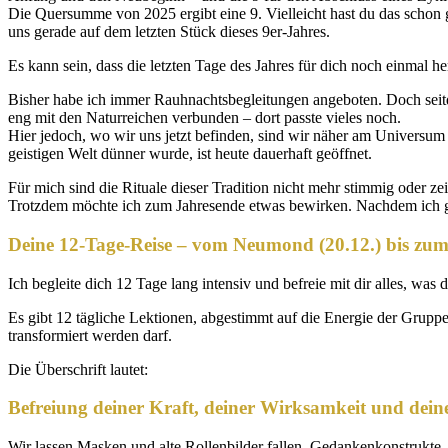
Die Quersumme von 2025 ergibt eine 9. Vielleicht hast du das schon ge
uns gerade auf dem letzten Stück dieses 9er-Jahres.
Es kann sein, dass die letzten Tage des Jahres für dich noch einmal 
Bisher habe ich immer Rauhnachtsbegleitungen angeboten. Doch seitde
eng mit den Naturreichen verbunden – dort passte vieles noch.
Hier jedoch, wo wir uns jetzt befinden, sind wir näher am Universum 
geistigen Welt dünner wurde, ist heute dauerhaft geöffnet.
Für mich sind die Rituale dieser Tradition nicht mehr stimmig oder z
Trotzdem möchte ich zum Jahresende etwas bewirken. Nachdem ich ge
Deine 12-Tage-Reise – vom Neumond (20.12.) bis zum
Ich begleite dich 12 Tage lang intensiv und befreie mit dir alles, was 
Es gibt 12 tägliche Lektionen, abgestimmt auf die Energie der Gruppe
transformiert werden darf.
Die Überschrift lautet:
Befreiung deiner Kraft, deiner Wirksamkeit und dein
Wir lassen Masken und alte Rollenbilder fallen. Gedankenkonstrukte, 