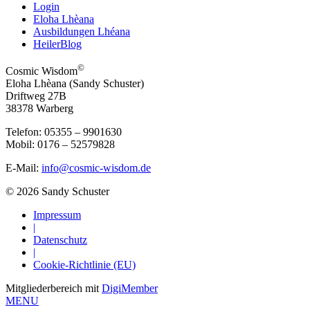
Login
Eloha Lhèana
Ausbildungen Lhéana
HeilerBlog
©
Cosmic Wisdom
Eloha Lhèana (Sandy Schuster)
Driftweg 27B
38378 Warberg
Telefon: 05355 – 9901630
Mobil: 0176 – 52579828
E-Mail:
info@cosmic-wisdom.de
© 2026 Sandy Schuster
Impressum
|
Datenschutz
|
Cookie-Richtlinie (EU)
Mitgliederbereich mit
DigiMember
MENU