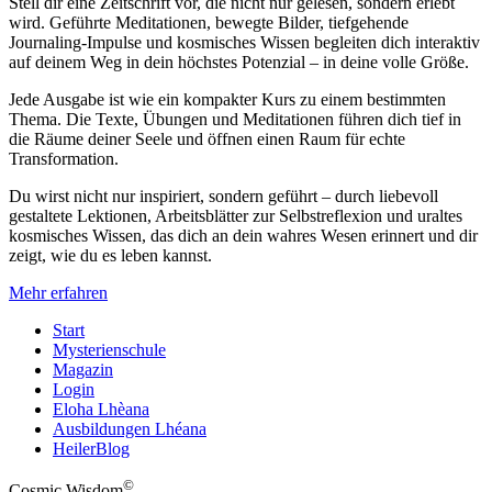
Stell dir eine Zeitschrift vor, die nicht nur gelesen, sondern erlebt
wird. Geführte Meditationen, bewegte Bilder, tiefgehende
Journaling-Impulse und kosmisches Wissen begleiten dich interaktiv
auf deinem Weg in dein höchstes Potenzial – in deine volle Größe.
Jede Ausgabe ist wie ein kompakter Kurs zu einem bestimmten
Thema. Die Texte, Übungen und Meditationen führen dich tief in
die Räume deiner Seele und öffnen einen Raum für echte
Transformation.
Du wirst nicht nur inspiriert, sondern geführt – durch liebevoll
gestaltete Lektionen, Arbeitsblätter zur Selbstreflexion und uraltes
kosmisches Wissen, das dich an dein wahres Wesen erinnert und dir
zeigt, wie du es leben kannst.
Mehr erfahren
Start
Mysterienschule
Magazin
Login
Eloha Lhèana
Ausbildungen Lhéana
HeilerBlog
©
Cosmic Wisdom