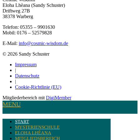
Eloha Lhèana (Sandy Schuster)
Driftweg 27B
38378 Warberg
Telefon: 05355 – 9901630
Mobil: 0176 – 52579828
E-Mail:
info@cosmic-wisdom.de
© 2026 Sandy Schuster
Impressum
|
Datenschutz
|
Cookie-Richtlinie (EU)
Mitgliederbereich mit
DigiMember
MENU
START
MYSTERIENSCHULE
ELOHA LHÉANA
MITGLIEDSBEREICH