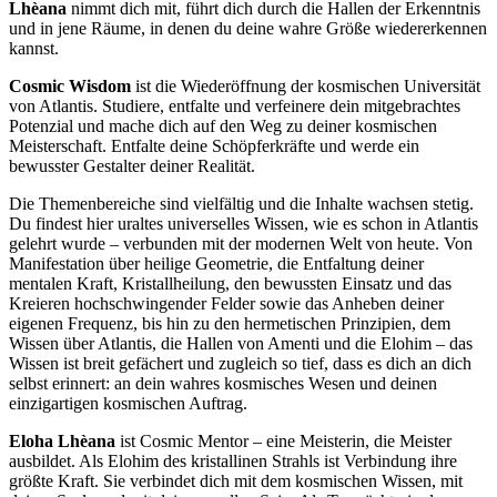
Lhèana
nimmt dich mit, führt dich durch die Hallen der Erkenntnis
und in jene Räume, in denen du deine wahre Größe wiedererkennen
kannst.
Cosmic Wisdom
ist die Wiederöffnung der kosmischen Universität
von Atlantis. Studiere, entfalte und verfeinere dein mitgebrachtes
Potenzial und mache dich auf den Weg zu deiner kosmischen
Meisterschaft. Entfalte deine Schöpferkräfte und werde ein
bewusster Gestalter deiner Realität.
Die Themenbereiche sind vielfältig und die Inhalte wachsen stetig.
Du findest hier uraltes universelles Wissen, wie es schon in Atlantis
gelehrt wurde – verbunden mit der modernen Welt von heute. Von
Manifestation über heilige Geometrie, die Entfaltung deiner
mentalen Kraft, Kristallheilung, den bewussten Einsatz und das
Kreieren hochschwingender Felder sowie das Anheben deiner
eigenen Frequenz, bis hin zu den hermetischen Prinzipien, dem
Wissen über Atlantis, die Hallen von Amenti und die Elohim – das
Wissen ist breit gefächert und zugleich so tief, dass es dich an dich
selbst erinnert: an dein wahres kosmisches Wesen und deinen
einzigartigen kosmischen Auftrag.
Eloha Lhèana
ist Cosmic Mentor – eine Meisterin, die Meister
ausbildet. Als Elohim des kristallinen Strahls ist Verbindung ihre
größte Kraft. Sie verbindet dich mit dem kosmischen Wissen, mit