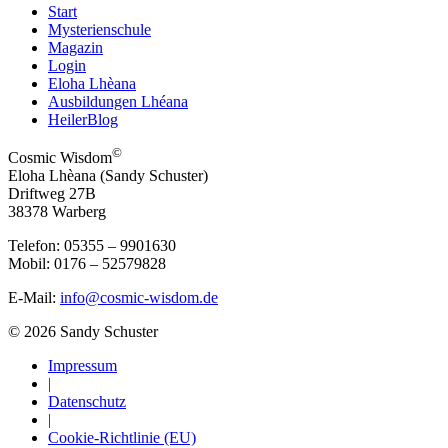
Start
Mysterienschule
Magazin
Login
Eloha Lhèana
Ausbildungen Lhéana
HeilerBlog
©
Cosmic Wisdom
Eloha Lhèana (Sandy Schuster)
Driftweg 27B
38378 Warberg
Telefon: 05355 – 9901630
Mobil: 0176 – 52579828
E-Mail:
info@cosmic-wisdom.de
© 2026 Sandy Schuster
Impressum
|
Datenschutz
|
Cookie-Richtlinie (EU)