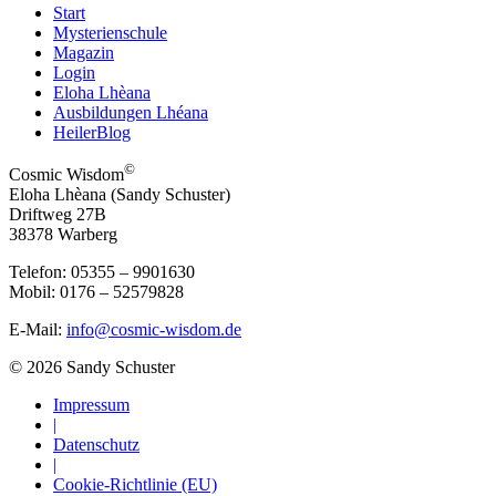
Start
Mysterienschule
Magazin
Login
Eloha Lhèana
Ausbildungen Lhéana
HeilerBlog
©
Cosmic Wisdom
Eloha Lhèana (Sandy Schuster)
Driftweg 27B
38378 Warberg
Telefon: 05355 – 9901630
Mobil: 0176 – 52579828
E-Mail:
info@cosmic-wisdom.de
© 2026 Sandy Schuster
Impressum
|
Datenschutz
|
Cookie-Richtlinie (EU)