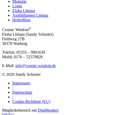
Magazin
Login
Eloha Lhèana
Ausbildungen Lhéana
HeilerBlog
©
Cosmic Wisdom
Eloha Lhèana (Sandy Schuster)
Driftweg 27B
38378 Warberg
Telefon: 05355 – 9901630
Mobil: 0176 – 52579828
E-Mail:
info@cosmic-wisdom.de
© 2026 Sandy Schuster
Impressum
|
Datenschutz
|
Cookie-Richtlinie (EU)
Mitgliederbereich mit
DigiMember
MENU